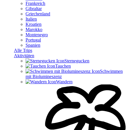
Frankreich
Gibraltar
Griechenland
Italien
Kroatien
Marokko
Montenegro
Portugal
Spanien
Alle Trips
Aktivitäten
Sternegucken
Tauchen
Schwimmen
mit Bio­­lumi­neszenz
Wandern