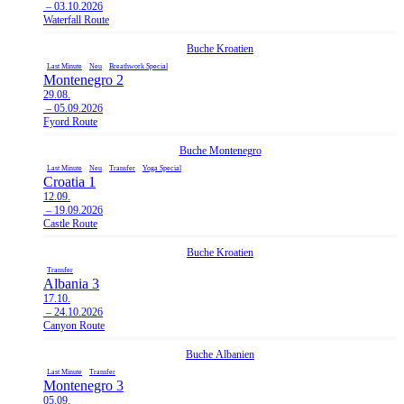
– 03.10.2026
Waterfall Route
Buche
Kroatien
Last Minute
Neu
Breathwork Special
Montenegro 2
29.08.
– 05.09.2026
Fyord Route
Buche
Montenegro
Last Minute
Neu
Transfer
Yoga Special
Croatia 1
12.09.
– 19.09.2026
Castle Route
Buche
Kroatien
Transfer
Albania 3
17.10.
– 24.10.2026
Canyon Route
Buche
Albanien
Last Minute
Transfer
Montenegro 3
05.09.