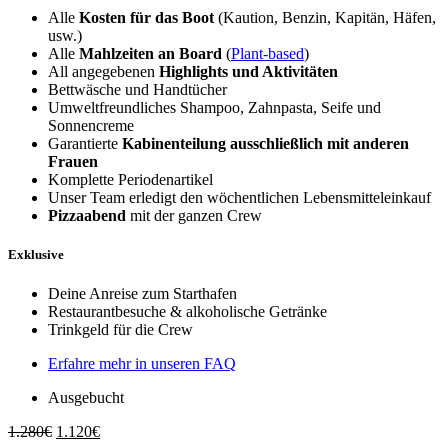
Alle
Kosten für das Boot
(Kaution, Benzin, Kapitän, Häfen,
usw.)
Alle
Mahlzeiten an Board
(
Plant-based
)
All angegebenen
Highlights und Aktivitäten
Bettwäsche und Handtücher
Umweltfreundliches Shampoo, Zahnpasta, Seife und
Sonnencreme
Garantierte
Kabinenteilung ausschließlich mit anderen
Frauen
Komplette Periodenartikel
Unser Team erledigt den wöchentlichen Lebensmitteleinkauf
Pizzaabend
mit der ganzen Crew
Exklusive
Deine Anreise zum Starthafen
Restaurantbesuche & alkoholische Getränke
Trinkgeld für die Crew
Erfahre mehr in unseren FAQ
Ausgebucht
Ursprünglicher
Aktueller
1.280
€
1.120
€