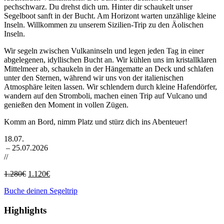
pechschwarz. Du drehst dich um. Hinter dir schaukelt unser
Segelboot sanft in der Bucht. Am Horizont warten unzählige kleine
Inseln. Willkommen zu unserem Sizilien-Trip zu den Äolischen
Inseln.
Wir segeln zwischen Vulkaninseln und legen jeden Tag in einer
abgelegenen, idyllischen Bucht an. Wir kühlen uns im kristallklaren
Mittelmeer ab, schaukeln in der Hängematte an Deck und schlafen
unter den Sternen, während wir uns von der italienischen
Atmosphäre leiten lassen. Wir schlendern durch kleine Hafendörfer,
wandern auf den Stromboli, machen einen Trip auf Vulcano und
genießen den Moment in vollen Zügen.
Komm an Bord, nimm Platz und stürz dich ins Abenteuer!
18.07.
– 25.07.2026
//
Ursprünglicher
Aktueller
1.280
€
1.120
€
Preis
Preis
Buche deinen Segeltrip
war:
ist:
1.280€
1.120€.
Highlights