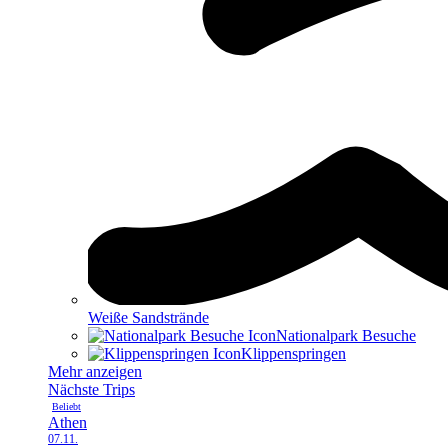
Weiße Sandstrände
Nationalpark Besuche
Klippen­springen
Mehr anzeigen
Nächste Trips
Beliebt
Athen
07.11.