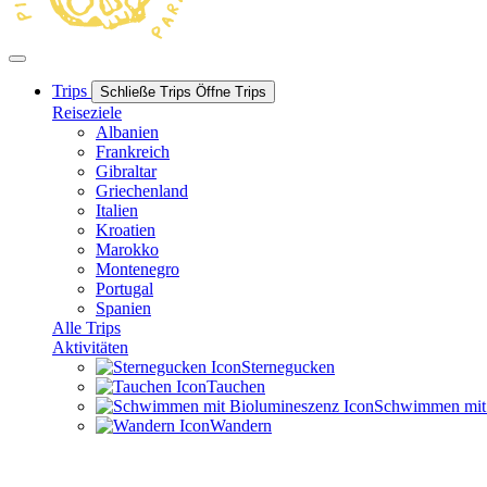
Trips
Schließe Trips
Öffne Trips
Reiseziele
Albanien
Frankreich
Gibraltar
Griechenland
Italien
Kroatien
Marokko
Montenegro
Portugal
Spanien
Alle Trips
Aktivitäten
Sternegucken
Tauchen
Schwimmen mit B
Wandern