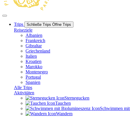
Trips
Schließe Trips
Öffne Trips
Reiseziele
Albanien
Frankreich
Gibraltar
Griechenland
Italien
Kroatien
Marokko
Montenegro
Portugal
Spanien
Alle Trips
Aktivitäten
Sternegucken
Tauchen
Schwimmen mit B
Wandern