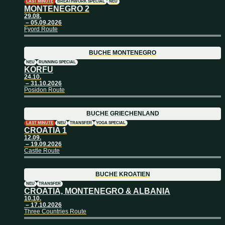
LAST MINUTE
BREATHWORK SPECIAL
NEU
MONTENEGRO 2
29.08.
– 05.09.2026
Fyord Route
BUCHE
MONTENEGRO
NEU
RUNNING SPECIAL
KORFU
24.10.
– 31.10.2026
Posidon Route
BUCHE
GRIECHENLAND
LAST MINUTE
NEU
TRANSFER
YOGA SPECIAL
CROATIA 1
12.09.
– 19.09.2026
Castle Route
BUCHE
KROATIEN
NEU
TRANSFER
CROATIA, MONTENEGRO & ALBANIA
10.10.
– 17.10.2026
Three Countries Route