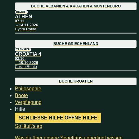
BUCHE
ALBANIEN
&
KROATIEN
&
MONTENEGRO
BELIEBT
ATHEN
07.11.
– 14.11.2026
Hydra Route
BUCHE
GRIECHENLAND
TRANSFER
CROATIA 4
03.10.
– 10.10.2026
Castle Route
BUCHE
KROATIEN
Philosophie
Boote
Verpflegung
Hilfe
SCHLIESSE HILFE
ÖFFNE HILFE
So läuft’s ab
Was du über unsere Segeltrips unbedingt wissen