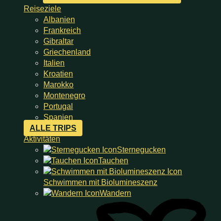
Reiseziele
Albanien
Frankreich
Gibraltar
Griechenland
Italien
Kroatien
Marokko
Montenegro
Portugal
Spanien
ALLE TRIPS
Aktivitäten
Sternegucken
Tauchen
Schwimmen mit Bio­­lumi­neszenz
Wandern