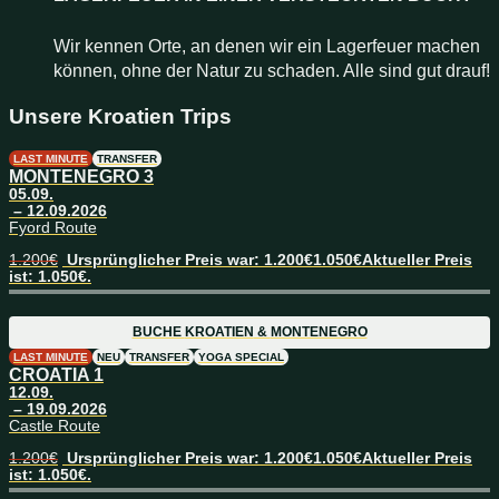
Wir kennen Orte, an denen wir ein Lagerfeuer machen
können, ohne der Natur zu schaden. Alle sind gut drauf!
Unsere Kroatien Trips
LAST MINUTE
TRANSFER
MONTENEGRO 3
05.09.
– 12.09.2026
Fyord Route
1.200
€
Ursprünglicher Preis war: 1.200€
1.050
€
Aktueller Preis
ist: 1.050€.
BUCHE
KROATIEN
&
MONTENEGRO
LAST MINUTE
NEU
TRANSFER
YOGA SPECIAL
CROATIA 1
12.09.
– 19.09.2026
Castle Route
1.200
€
Ursprünglicher Preis war: 1.200€
1.050
€
Aktueller Preis
ist: 1.050€.