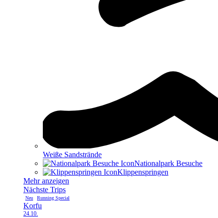
Weiße Sandstrände
Nationalpark Besuche
Klippen­springen
Mehr anzeigen
Nächste Trips
Neu
Running Special
Korfu
24.10.