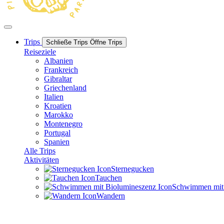
Trips
Schließe Trips
Öffne Trips
Reiseziele
Albanien
Frankreich
Gibraltar
Griechenland
Italien
Kroatien
Marokko
Montenegro
Portugal
Spanien
Alle Trips
Aktivitäten
Sternegucken
Tauchen
Schwimmen mit B
Wandern